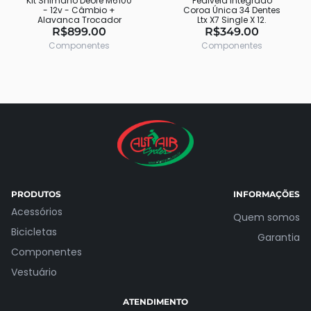
Kit Shimano Deore M6100
Pedivela Integrado
- 12v - Câmbio +
Coroa Única 34 Dentes
Alavanca Trocador
Ltx X7 Single X 12.
R$899.00
R$349.00
Componentes
Componentes
PRODUTOS
INFORMAÇÕES
Acessórios
Quem somos
Bicicletas
Garantia
Componentes
Vestuário
ATENDIMENTO