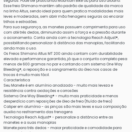
seguras. Pode ser praticando Mountain Bike ou para uso urbano.
Esse freio Shimano mantém alto padrão de qualidade da marca
na linha Altus, sendo ideal para quem pratica modalidades mais
leves e moderadas, sem abrir mão frenagens seguras ao encarar
trilhas e estradões.
Para sua segurança, as manetes possuem comprimento para uso
com até três dedos, diminuindo assim a força e a pressão durante
o acionamento. Conta ainda com a tecnologia Reach Adjust®,
possibilitando personalizar à distância das manoplas, facilitando
ainda mais o uso.
Os Freios Shimano Altus MT 200 ainda contam com durabilidade
elevada e performance garantida, já que o conjunto completo pesa
menos de 600 gramas no par e contando com sistema One Way
Bleeding®, a reposição e o sangramento do óleo nos casos de
trocas é muito mais fácil.
Característica
Seu Manete é em alumínio anodizado - muito mais leveza e
resistência contra oxidações e corrosões
Sistema One Way Bleeding® - muito mais praticidade e menos
desperdício com reposições de óleo de freio (fluído de freio)
Caliper em alumínio - as pinças são mais leves e sua composição
auxilia no resfriamento das frenagens
Tecnologia Reach Adjust® - personalize a distância entre as
manetes e a suas manoplas
Manete para três dedos - maior praticidade e comodidade para