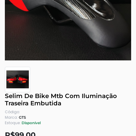
Selim De Bike Mtb Com Iluminação
Traseira Embutida
Código:
Marca:
GTS
Estoque:
Disponível
R$99.00