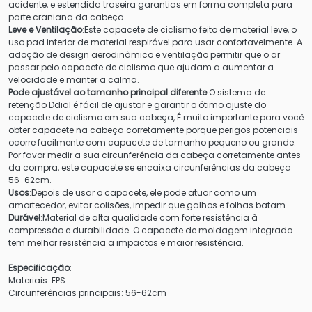
acidente, e estendida traseira garantias em forma completa para
parte craniana da cabeça.
Leve e Ventilação
:Este capacete de ciclismo feito de material leve, o
uso pad interior de material respirável para usar confortavelmente. A
adoção de design aerodinâmico e ventilação permitir que o ar
passar pelo capacete de ciclismo que ajudam a aumentar a
velocidade e manter a calma.
Pode ajustável ao tamanho principal diferente
:O sistema de
retenção Ddial é fácil de ajustar e garantir o ótimo ajuste do
capacete de ciclismo em sua cabeça, É muito importante para você
obter capacete na cabeça corretamente porque perigos potenciais
ocorre facilmente com capacete de tamanho pequeno ou grande.
Por favor medir a sua circunferência da cabeça corretamente antes
da compra, este capacete se encaixa circunferências da cabeça
56-62cm.
Usos
:Depois de usar o capacete, ele pode atuar como um
amortecedor, evitar colisões, impedir que galhos e folhas batam.
Durável
:Material de alta qualidade com forte resistência à
compressão e durabilidade. O capacete de moldagem integrado
tem melhor resistência a impactos e maior resistência.
Especificação
:
Materiais: EPS
Circunferências principais: 56-62cm