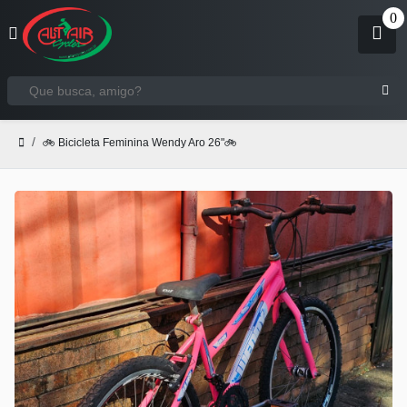
🚲 Bicicleta Feminina Wendy Aro 26"🚲