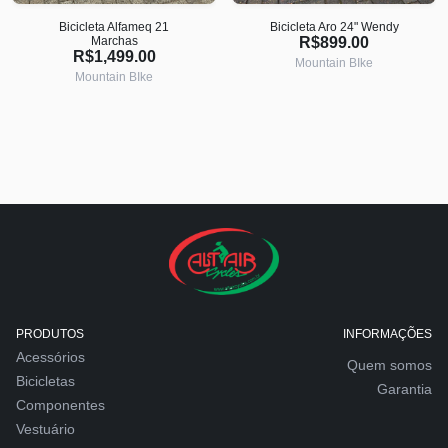
Bicicleta Alfameq 21
Bicicleta Aro 24" Wendy
Marchas
R$899.00
R$1,499.00
Mountain BIke
Mountain BIke
PRODUTOS
INFORMAÇÕES
Acessórios
Quem somos
Bicicletas
Garantia
Componentes
Vestuário