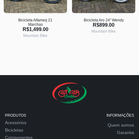
Bicicleta Alfameq 21
Bicicleta Aro 24" Wendy
Marchas
R$899.00
R$1,499.00
Mountain BIke
Mountain BIke
PRODUTOS
INFORMAÇÕES
Acessórios
Quem somos
Bicicletas
Garantia
Componentes