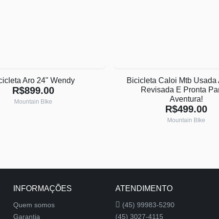
cicleta Aro 24" Wendy
Bicicleta Caloi Mtb Usada 
R$899.00
Revisada E Pronta Pa
Aventura!
Mountain BIke
R$499.00
Mountain BIke
INFORMAÇÕES
ATENDIMENTO
Quem somos
(45) 99983-5290
Garantia
(45) 3027-4115