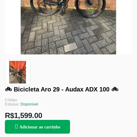
🚲 Bicicleta Aro 29 - Audax ADX 100 🚲
Código:
Estoque:
Disponível
R$1,599.00
Adicionar ao carrinho