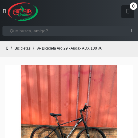
Bicicletas
🚲 Bicicleta Aro 29 - Audax ADX 100 🚲