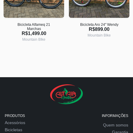
Bicicleta Alfameq 21
Bicicleta Aro 24" Wendy
Marchas
R$899.00
R$1,499.00
Mountain BIke
Mountain BIke
PRODUTOS
INFORMAÇÕES
Acessórios
Quem somos
Bicicletas
Garantia