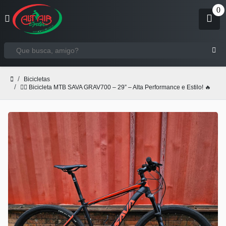
Bicicletas
🚴‍♂️ Bicicleta MTB SAVA GRAV700 – 29” – Alta Performance e Estilo! 🔥