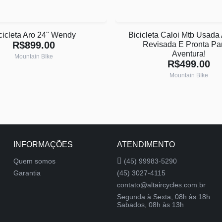
cicleta Aro 24" Wendy
Bicicleta Caloi Mtb Usada 
R$899.00
Revisada E Pronta Pa
Aventura!
Mountain BIke
R$499.00
Mountain BIke
INFORMAÇÕES
ATENDIMENTO
Quem somos
(45) 99983-5290
Garantia
(45) 3027-4115
contato@altaircycles.com.br
Segunda à Sexta, 08h às 18h
Sabados, 08h às 13h