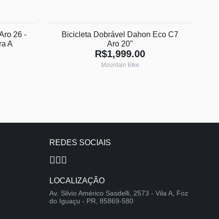
Aro 26 -
Bicicleta Dobrável Dahon Eco C7
ra A
Aro 20"
R$1,999.00
Mountain BIke
REDES SOCIAIS
LOCALIZAÇÃO
Av. Silvio Américo Sasdelli, 2573 - Vila A, Foz
do Iguaçu - PR, 85869-580