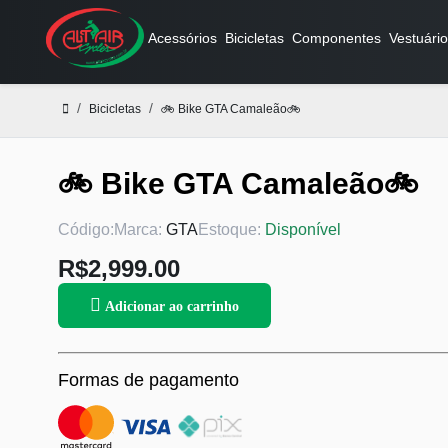
Acessórios
Bicicletas
Componentes
Vestuário
Bicicletas
🚲 Bike GTA Camaleão🚲
🚲 Bike GTA Camaleão🚲
Código:
Marca:
GTA
Estoque:
Disponível
R$2,999.00
Adicionar ao carrinho
Formas de pagamento