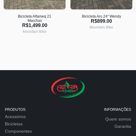
Bicicleta Alfameq 21
Bicicleta Aro 24" Wendy
Marchas
R$899.00
R$1,499.00
Mountain BIke
Mountain BIke
PRODUTOS
INFORMAÇÕES
Acessórios
Quem somos
Bicicletas
Garantia
Componentes