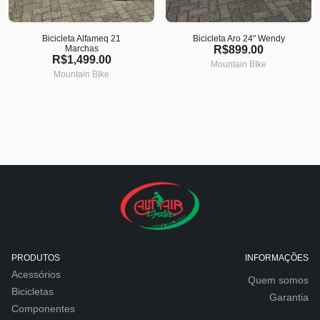
Bicicleta Alfameq 21
Bicicleta Aro 24" Wendy
Marchas
R$899.00
R$1,499.00
Mountain BIke
Mountain BIke
PRODUTOS
INFORMAÇÕES
Acessórios
Quem somos
Bicicletas
Garantia
Componentes