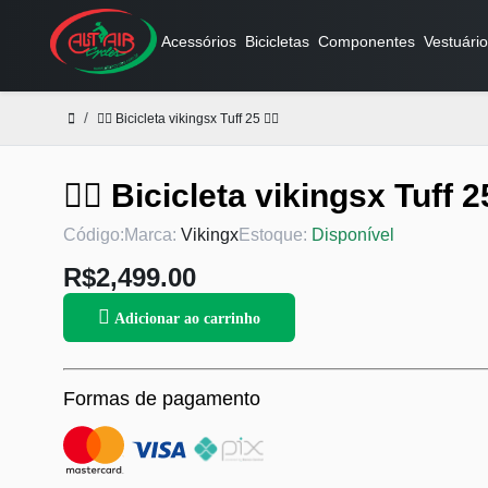
Acessórios
Bicicletas
Componentes
Vestuário
🚴‍♀️ Bicicleta vikingsx Tuff 25 🚴‍♂️
🚴‍♀️ Bicicleta vikingsx Tuff 25 
Código:
Marca:
Vikingx
Estoque:
Disponível
R$2,499.00
Adicionar ao carrinho
Formas de pagamento