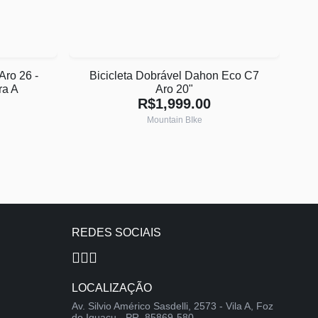
Aro 26 -
Bicicleta Dobrável Dahon Eco C7
ra A
Aro 20"
R$1,999.00
Mountain BIke
REDES SOCIAIS
LOCALIZAÇÃO
Av. Silvio Américo Sasdelli, 2573 - Vila A, Foz
do Iguaçu - PR, 85869-580