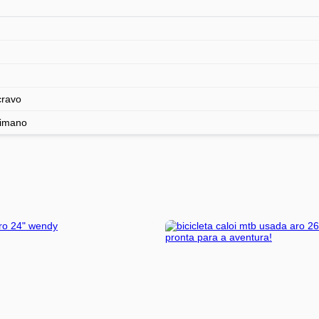
cravo
himano