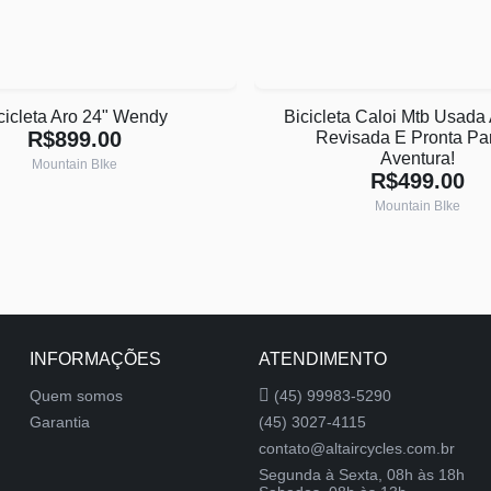
cicleta Aro 24" Wendy
Bicicleta Caloi Mtb Usada 
R$899.00
Revisada E Pronta Pa
Aventura!
Mountain BIke
R$499.00
Mountain BIke
INFORMAÇÕES
ATENDIMENTO
Quem somos
(45) 99983-5290
Garantia
(45) 3027-4115
contato@altaircycles.com.br
Segunda à Sexta, 08h às 18h